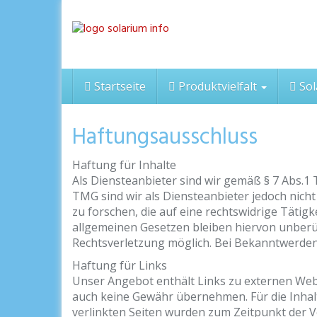
Skip
to
main
content
Startseite
Produktvielfalt
Sol
Haftungsausschluss
Haftung für Inhalte
Als Diensteanbieter sind wir gemäß § 7 Abs.1 
TMG sind wir als Diensteanbieter jedoch nich
zu forschen, die auf eine rechtswidrige Täti
allgemeinen Gesetzen bleiben hiervon unberüh
Rechtsverletzung möglich. Bei Bekanntwerde
Haftung für Links
Unser Angebot enthält Links zu externen Webse
auch keine Gewähr übernehmen. Für die Inhalte 
verlinkten Seiten wurden zum Zeitpunkt der V