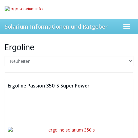
Skip
to
main
content
Solarium Informationen und Ratgeber
Toggl
navig
Ergoline
Ergoline Passion 350-S Super Power