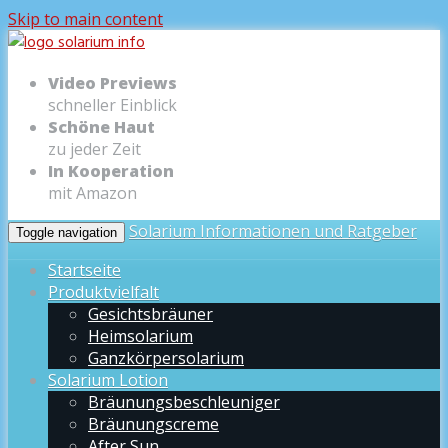
Skip to main content
Video Previews
schneller Einblick
Schöne Haut
zu jeder Zeit
In Kooperation
mit Amazon
Solarium Informationen und Ratgeber
Toggle navigation
Startseite
Produktvielfalt
Gesichtsbräuner
Heimsolarium
Ganzkörpersolarium
Solarium Lotion
Bräunungsbeschleuniger
Bräunungscreme
After Sun