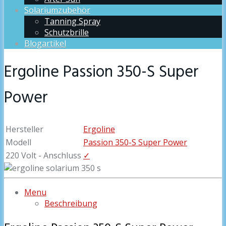
Solariumzubehör
Tanning Spray
Schutzbrille
Blogartikel
Ergoline Passion 350-S Super
Power
Hersteller
Ergoline
Modell
Passion 350-S Super Power
220 Volt - Anschluss
✓
Menu
Beschreibung