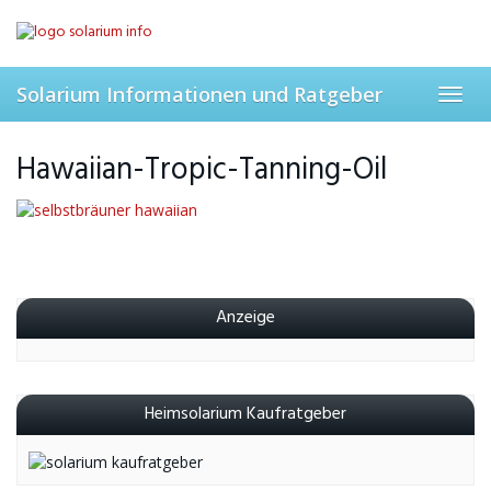
Skip
to
main
content
Solarium Informationen und Ratgeber
Toggl
navig
Hawaiian-Tropic-Tanning-Oil
Anzeige
Heimsolarium Kaufratgeber