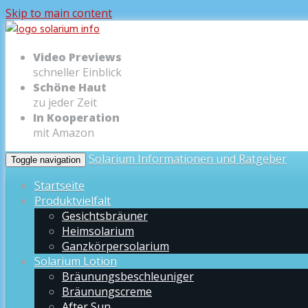
Skip to main content
Video Previews
schneller Einblick
Schöne Haut
zu jeder Zeit
In Kooperation
mit Amazon
Solarium Informationen und Ratgeber
Toggle navigation
Startseite
Produktvielfalt
Gesichtsbräuner
Heimsolarium
Ganzkörpersolarium
Solarium Lotion
Bräunungsbeschleuniger
Bräunungscreme
After Sun