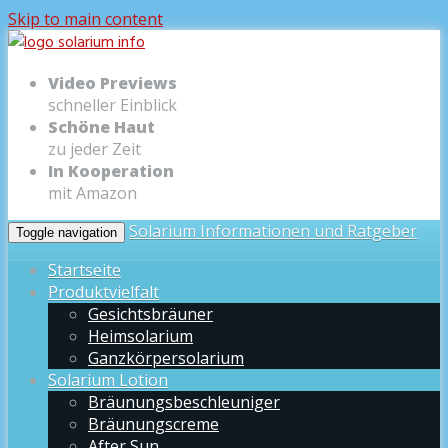
Skip to main content
Video Previews
schneller Einblick
Schöne Haut
zu jeder Zeit
In Kooperation
mit Amazon
Solarium Informationen und Ratgeber
Toggle navigation
Startseite
Produktvielfalt
Gesichtsbräuner
Heimsolarium
Ganzkörpersolarium
Solarium Lotion
Bräunungsbeschleuniger
Bräunungscreme
After Sun