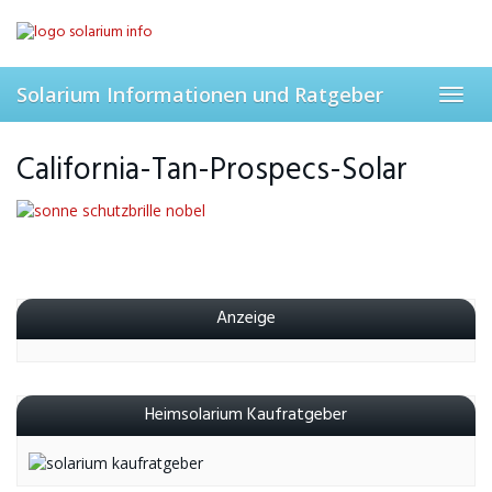
Skip
to
main
content
Solarium Informationen und Ratgeber
Toggl
navig
California-Tan-Prospecs-Solar
Anzeige
Heimsolarium Kaufratgeber